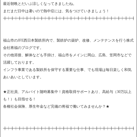
最近朝晩とだいぶ涼しくなってきましたね。
まだまだ日中は暑いので熱中症には、気をつけていきましょう！
╋┿╋┿╋┿╋┿╋┿╋┿╋┿╋┿╋┿╋┿╋┿╋╋┿╋┿╋┿╋┿╋┿╋┿╋
福山市のJFE西日本製鉄所内で、製鉄炉の築炉、改修、メンテナンスを行う株式
会社将福のブログです。
その他溶接、解体なども手掛け、福山市をメインに岡山、広島、笠岡市などで
活躍しております。
インフラ事業である製鉄所を保守する重要な仕事、でも現場は毎日楽しく和気
あいあいとしています。
★正社員、アルバイト随時募集中！資格取得サポートあり、高給与（30万以上
も！）も目指せる！
各種社会保険、厚生年金など完備の将福で働いてみませんか？★
╋┿╋┿╋┿╋┿╋┿╋┿╋┿╋┿╋┿╋┿╋┿╋╋┿╋┿╋┿╋┿╋┿╋┿╋