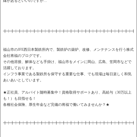
縁があるといいのですが…
╋┿╋┿╋┿╋┿╋┿╋┿╋┿╋┿╋┿╋┿╋┿╋╋┿╋┿╋┿╋┿╋┿╋┿╋
福山市のJFE西日本製鉄所内で、製鉄炉の築炉、改修、メンテナンスを行う株式
会社将福のブログです。
その他溶接、解体なども手掛け、福山市をメインに岡山、広島、笠岡市などで
活躍しております。
インフラ事業である製鉄所を保守する重要な仕事、でも現場は毎日楽しく和気
あいあいとしています。
★正社員、アルバイト随時募集中！資格取得サポートあり、高給与（30万以上
も！）も目指せる！
各種社会保険、厚生年金など完備の将福で働いてみませんか？★
╋┿╋┿╋┿╋┿╋┿╋┿╋┿╋┿╋┿╋┿╋┿╋╋┿╋┿╋┿╋┿╋┿╋┿╋