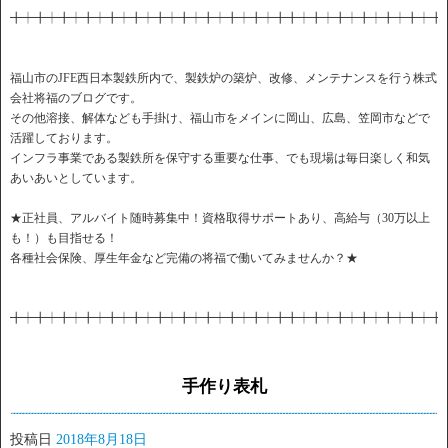
╋┿╋┿╋┿╋┿╋┿╋┿╋┿╋┿╋┿╋┿╋┿╋╋┿╋┿╋┿╋┿╋┿╋┿╋
福山市のJFE西日本製鉄所内で、製鉄炉の築炉、改修、メンテナンスを行う株式
会社将福のブログです。
その他溶接、解体なども手掛け、福山市をメインに岡山、広島、笠岡市などで
活躍しております。
インフラ事業である製鉄所を保守する重要な仕事、でも現場は毎日楽しく和気
あいあいとしています。
★正社員、アルバイト随時募集中！資格取得サポートあり、高給与（30万以上
も！）も目指せる！
各種社会保険、厚生年金など完備の将福で働いてみませんか？★
╋┿╋┿╋┿╋┿╋┿╋┿╋┿╋┿╋┿╋┿╋┿╋╋┿╋┿╋┿╋┿╋┿╋┿╋
手作り表札
投稿日
2018年8月18日