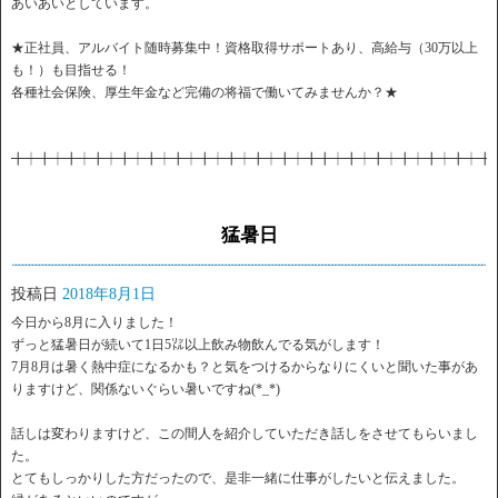
あいあいとしています。
★正社員、アルバイト随時募集中！資格取得サポートあり、高給与（30万以上
も！）も目指せる！
各種社会保険、厚生年金など完備の将福で働いてみませんか？★
╋┿╋┿╋┿╋┿╋┿╋┿╋┿╋┿╋┿╋┿╋┿╋╋┿╋┿╋┿╋┿╋┿╋┿╋
猛暑日
投稿日
2018年8月1日
今日から8月に入りました！
ずっと猛暑日が続いて1日5㍑以上飲み物飲んでる気がします！
7月8月は暑く熱中症になるかも？と気をつけるからなりにくいと聞いた事があ
りますけど、関係ないぐらい暑いですね(*_*)
話しは変わりますけど、この間人を紹介していただき話しをさせてもらいまし
た。
とてもしっかりした方だったので、是非一緒に仕事がしたいと伝えました。