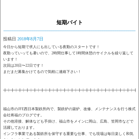
短期バイト
投稿日
2018年8月7日
今日から短期で求人にも出している夜勤のスタートです！
夜勤っていっても暑いので、2時間仕事して1時間休憩のサイクルを繰り返して
います！
次回は20日〜22日です！
まだまだ募集かけてるので気軽に連絡下さい！
╋┿╋┿╋┿╋┿╋┿╋┿╋┿╋┿╋┿╋┿╋┿╋╋┿╋┿╋┿╋┿╋┿╋┿╋
福山市のJFE西日本製鉄所内で、製鉄炉の築炉、改修、メンテナンスを行う株式
会社将福のブログです。
その他溶接、解体なども手掛け、福山市をメインに岡山、広島、笠岡市などで
活躍しております。
インフラ事業である製鉄所を保守する重要な仕事、でも現場は毎日楽しく和気